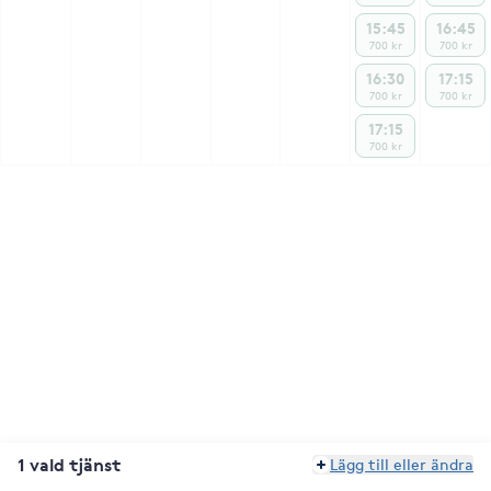
15:45
16:45
700 kr
700 kr
16:30
17:15
700 kr
700 kr
17:15
700 kr
1 vald tjänst
Lägg till eller ändra