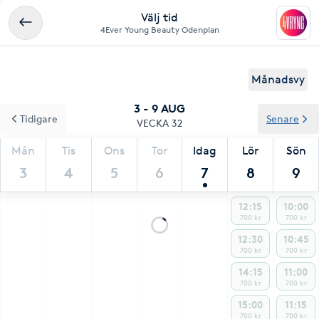
Välj tid
4Ever Young Beauty Odenplan
Månadsvy
3 - 9 AUG
Tidigare
Senare
VECKA 32
Mån
Tis
Ons
Tor
Idag
Lör
Sön
3
4
5
6
7
8
9
12:15
10:00
700 kr
700 kr
12:30
10:45
700 kr
700 kr
14:15
11:00
700 kr
700 kr
15:00
11:15
700 kr
700 kr