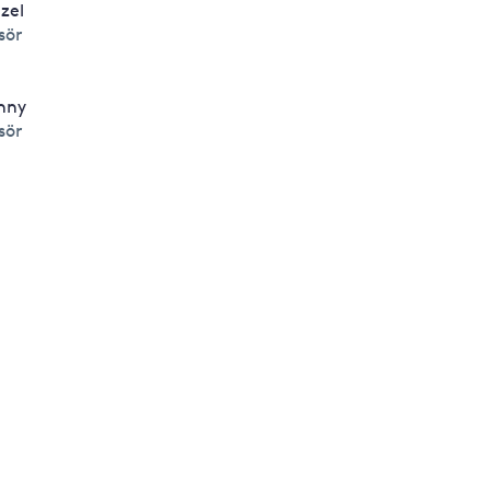
zel
isör
nny
isör