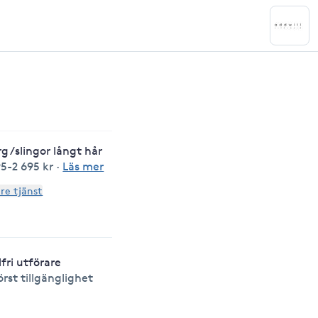
rg /slingor långt hår
95-2 695 kr
·
Läs mer
are tjänst
lfri utförare
örst tillgänglighet