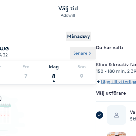
Välj tid
Addwill
Månadsvy
Du har valt
:
 AUG
Senare
A 32
Klipp & kreativ fä
r
Fre
Idag
Sön
150 - 180 min
,
2 3
7
8
9
Lägg till ytterlig
Välj utförare
Va
St