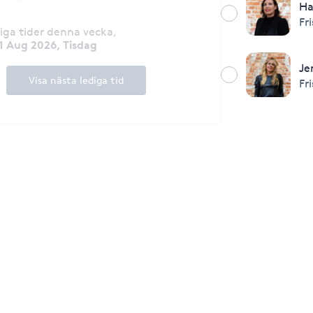
Ha
Fr
diga tider denna vecka
,
1 Aug 2026, Tisdag
Je
Visa nästa lediga tid
Fr