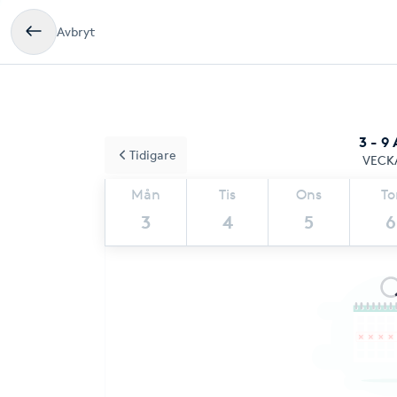
Avbryt
3 - 9
Tidigare
VECK
Mån
Tis
Ons
To
3
4
5
6