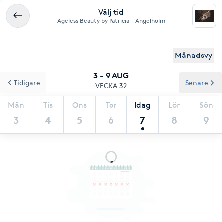
Välj tid
Ageless Beauty by Patricia - Ängelholm
Månadsvy
3 - 9 AUG
Tidigare
Senare
VECKA 32
Mån
Tis
Ons
Tor
Idag
Lör
Sön
3
4
5
6
7
8
9