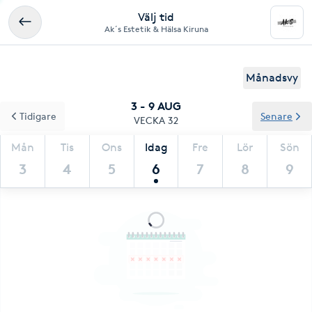
Välj tid
Ak´s Estetik & Hälsa Kiruna
Månadsvy
3 - 9 AUG
Tidigare
Senare
VECKA 32
Mån
Tis
Ons
Idag
Fre
Lör
Sön
3
4
5
6
7
8
9