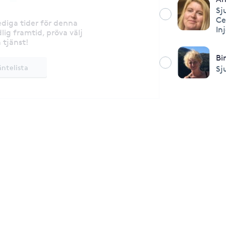
Sj
Ce
lediga tider för denna
In
lig framtid, pröva välj
 tjänst!
Bi
äntelista
Sj