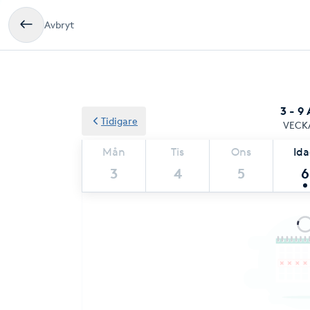
Avbryt
3 - 9
Tidigare
VECK
Mån
Tis
Ons
Id
3
4
5
6