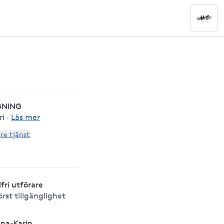
GNING
ri
·
Läs mer
are tjänst
lfri utförare
örst tillgänglighet
na-Karin