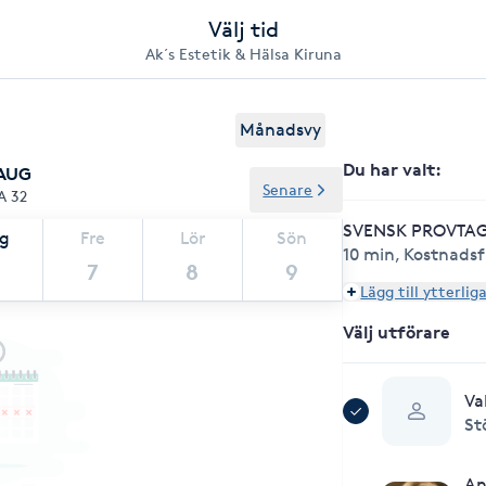
Välj tid
Ak´s Estetik & Hälsa Kiruna
Månadsvy
Du har valt
:
 AUG
Senare
A 32
SVENSK PROVTA
ag
Fre
Lör
Sön
10 min
,
Kostnadsf
7
8
9
Lägg till ytterlig
Välj utförare
Va
St
An