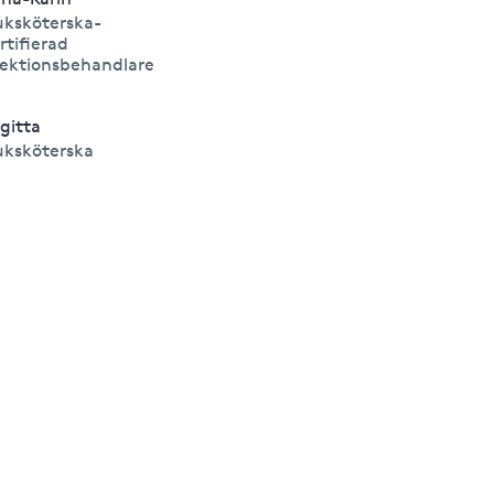
uksköterska-
rtifierad
jektionsbehandlare
rgitta
uksköterska