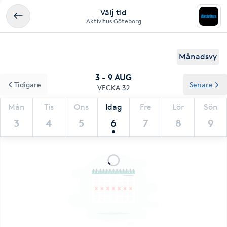
Välj tid
Aktivitus Göteborg
Månadsvy
3 - 9 AUG
Tidigare
Senare
VECKA 32
Mån
Tis
Ons
Idag
Fre
Lör
Sön
3
4
5
6
7
8
9