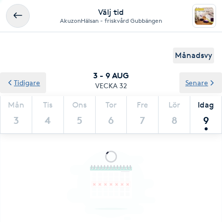
Välj tid
AkuzonHälsan - friskvård Gubbängen
Månadsvy
3 - 9 AUG
Tidigare
Senare
VECKA 32
Mån
Tis
Ons
Tor
Fre
Lör
Idag
3
4
5
6
7
8
9