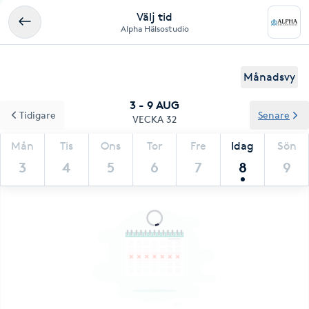
Välj tid
Alpha Hälsostudio
Månadsvy
3 - 9 AUG
Tidigare
Senare
VECKA 32
Mån
Tis
Ons
Tor
Fre
Idag
Sön
3
4
5
6
7
8
9