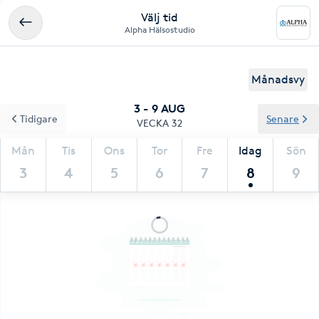
Välj tid
Alpha Hälsostudio
Månadsvy
3 - 9 AUG
Tidigare
Senare
VECKA 32
Mån
Tis
Ons
Tor
Fre
Idag
Sön
3
4
5
6
7
8
9