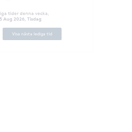
diga tider denna vecka
,
5 Aug 2026, Tisdag
Visa nästa lediga tid