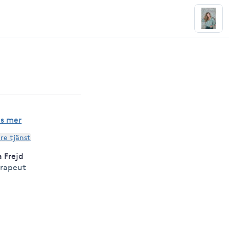
g
äs mer
are tjänst
 Frejd
erapeut