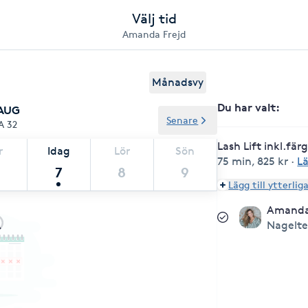
Välj tid
Amanda Frejd
Månadsvy
Du har valt
:
 AUG
Senare
A 32
Lash Lift inkl.fär
r
Idag
Lör
Sön
75 min
,
825 kr
·
L
7
8
9
Lägg till ytterlig
Amanda
Nagelt