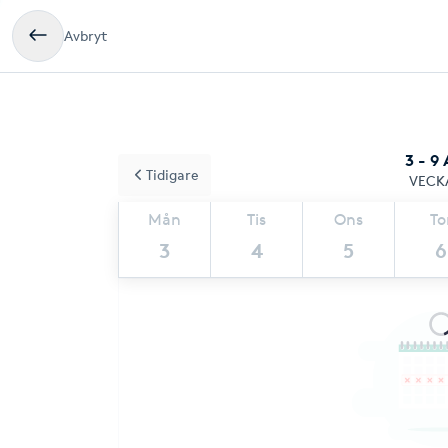
Avbryt
3 - 9
Tidigare
VECK
Mån
Tis
Ons
To
3
4
5
6