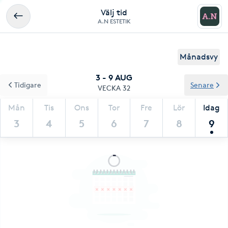
Välj tid
A.N ESTETIK
Månadsvy
3 - 9 AUG
Tidigare
Senare
VECKA 32
Mån
Tis
Ons
Tor
Fre
Lör
Idag
3
4
5
6
7
8
9