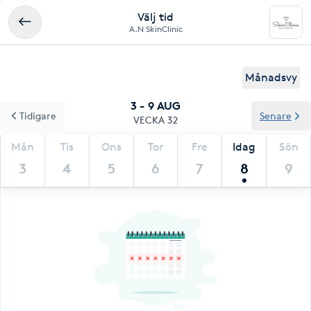
Välj tid
A.N SkinClinic
Månadsvy
3 - 9 AUG
Tidigare
Senare
VECKA 32
Mån
Tis
Ons
Tor
Fre
Idag
Sön
3
4
5
6
7
8
9