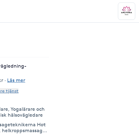
vägledning-
kr
·
Läs mer
are tjänst
are, Yogalärare och
isk hälsovägledare
sageteknikerna Hot
k helkroppsmassage
 Ayurvedisk huvud