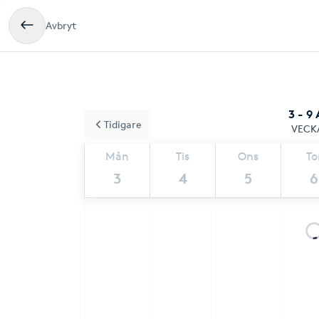
Avbryt
3 - 9
Tidigare
VECK
Mån
Tis
Ons
To
3
4
5
6