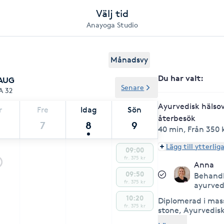
Välj tid
Anayoga Studio
Månadsvy
Du har valt
:
 AUG
Senare
A 32
Ayurvedisk hälso
r
Fre
Idag
Sön
återbesök
7
8
9
40 min
,
Från 350 
Lägg till ytterlig
09:00
fr. 375 kr
Anna
09:50
Behandl
fr. 375 kr
ayurved
10:20
Diplomerad i mas
fr. 375 kr
stone, Ayurvedis
(Abhayanga) och