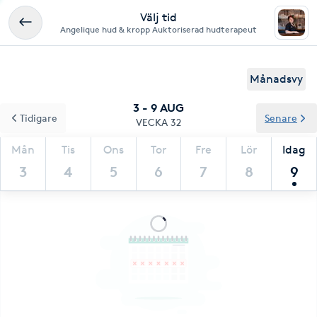
Välj tid
Angelique hud & kropp Auktoriserad hudterapeut
Månadsvy
3 - 9 AUG
Tidigare
Senare
VECKA 32
Mån
Tis
Ons
Tor
Fre
Lör
Idag
3
4
5
6
7
8
9