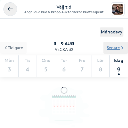
Välj tid
Angelique hud & kropp Auktoriserad hudterapeut
Månadsvy
3 - 9 AUG
Tidigare
Senare
VECKA 32
Mån
Tis
Ons
Tor
Fre
Lör
Idag
3
4
5
6
7
8
9