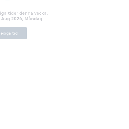
diga tider denna vecka
,
7 Aug 2026, Måndag
lediga tid