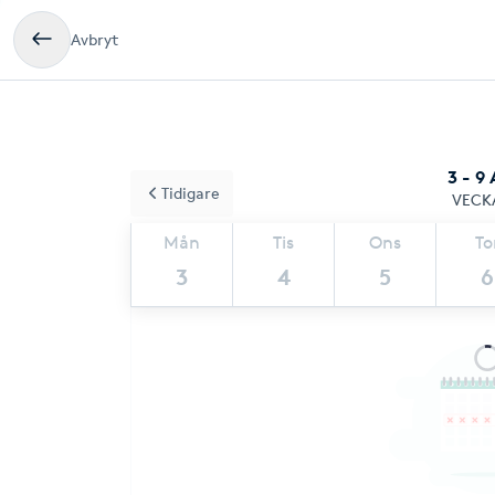
Avbryt
3 - 9
Tidigare
VECK
Mån
Tis
Ons
To
3
4
5
6