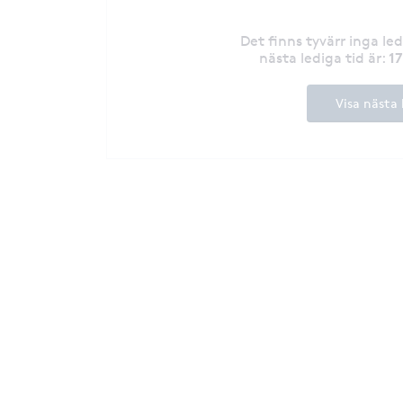
Det finns tyvärr inga le
1
nästa lediga tid är
:
Visa nästa 