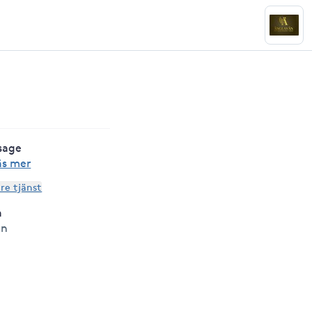
sage
äs mer
are tjänst
a
än