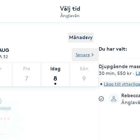
Välj tid
Änglavän
Månadsvy
Du har valt
:
 AUG
Senare
A 32
Djupgående mas
r
Fre
Idag
Sön
30 min
,
550 kr
·
L
7
8
9
Lägg till ytterlig
Rebecc
Änglav