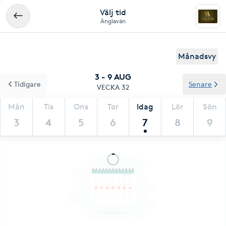
Välj tid
Änglavän
Månadsvy
3 - 9 AUG
Tidigare
Senare
VECKA 32
Mån
Tis
Ons
Tor
Idag
Lör
Sön
3
4
5
6
7
8
9