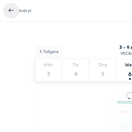
Avbryt
3 - 9
Tidigare
VECK
Mån
Tis
Ons
Id
3
4
5
6