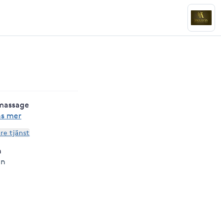
 massage
äs mer
are tjänst
a
än