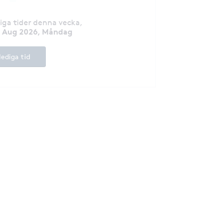
diga tider denna vecka
,
7 Aug 2026, Måndag
lediga tid