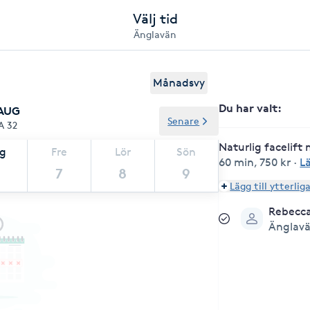
Välj tid
Änglavän
Månadsvy
Du har valt
:
 AUG
Senare
A 32
Naturlig facelift
ag
Fre
Lör
Sön
60 min
,
750 kr
·
L
7
8
9
Lägg till ytterlig
Rebecc
Änglav