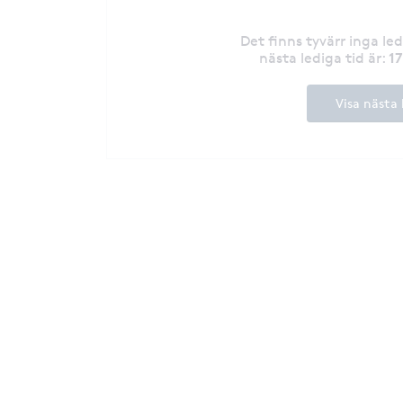
Det finns tyvärr inga le
1
nästa lediga tid är
:
Visa nästa 