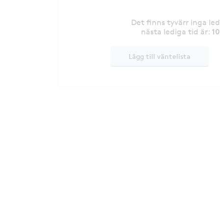
Det finns tyvärr inga le
1
nästa lediga tid är
:
Lägg till väntelista