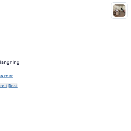
rlängning
äs mer
are tjänst