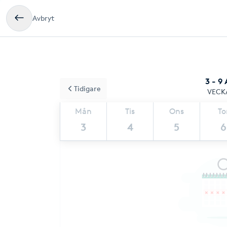
Avbryt
3 - 9
Tidigare
VECK
Mån
Tis
Ons
To
3
4
5
6