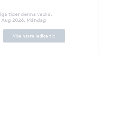
diga tider denna vecka
,
0 Aug 2026, Måndag
Visa nästa lediga tid