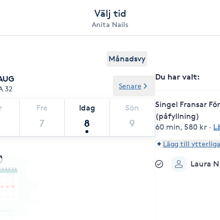
Välj tid
Anita Nails
Månadsvy
Du har valt
:
 AUG
Senare
A 32
Singel Fransar Fö
r
Fre
Idag
Sön
(påfyllning)
7
8
9
60 min
,
580 kr
·
L
Lägg till ytterlig
Laura N