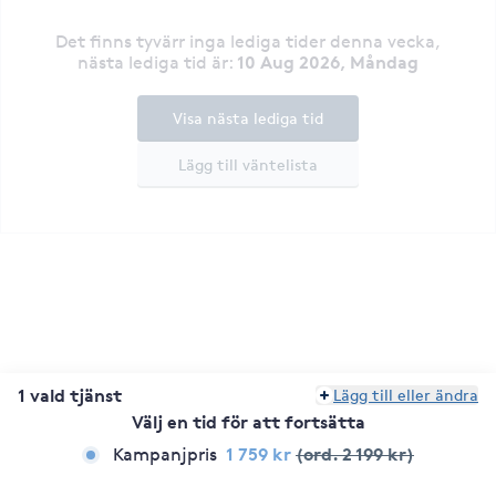
Det finns tyvärr inga lediga tider denna vecka
,
10 Aug 2026, Måndag
nästa lediga tid är
:
Visa nästa lediga tid
Lägg till väntelista
1 vald tjänst
Lägg till eller ändra
Välj en tid för att fortsätta
1 759 kr
(ord. 2 199 kr)
Kampanjpris