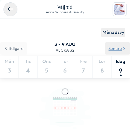
Välj tid
Anna Skincare & Beauty
Månadsvy
3 - 9 AUG
Tidigare
Senare
VECKA 32
Mån
Tis
Ons
Tor
Fre
Lör
Idag
3
4
5
6
7
8
9