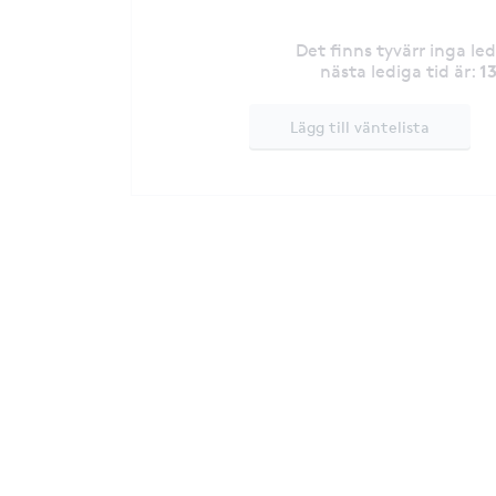
Det finns tyvärr inga le
1
nästa lediga tid är
:
Lägg till väntelista