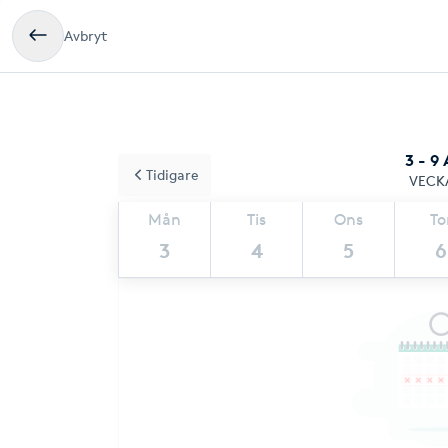
Avbryt
3 - 9
Tidigare
VECK
Mån
Tis
Ons
To
3
4
5
6