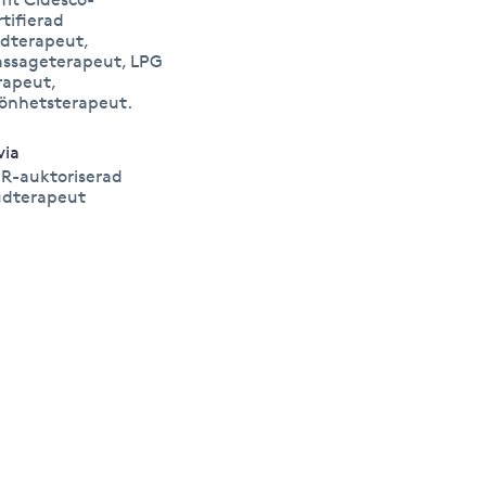
rtifierad
dterapeut,
ssageterapeut, LPG
rapeut,
önhetsterapeut.
via
R-auktoriserad
dterapeut