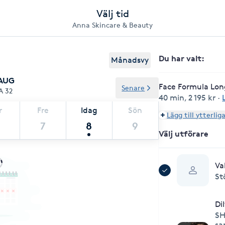
Välj tid
Anna Skincare & Beauty
Du har valt
:
Månadsvy
 AUG
Face Formula Lon
Senare
A 32
40 min
,
2 195 kr
·
r
Fre
Idag
Sön
Lägg till ytterlig
7
8
9
Välj utförare
Va
St
Di
SH
sa