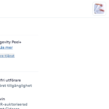
gevity Peel+
Läs mer
are tjänst
lfri utförare
örst tillgänglighet
lvin
R-auktoriserad
mt Cidesco-