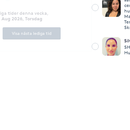
ce
hu
diga tider denna vecka
,
Ma
3 Aug 2026, Torsdag
Te
Sk
Visa nästa lediga tid
Sil
SH
Hu