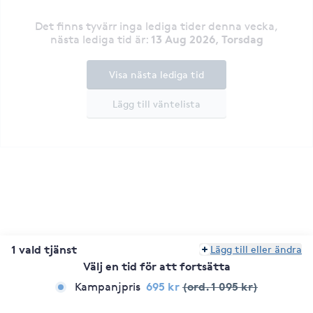
Det finns tyvärr inga lediga tider denna vecka
,
13 Aug 2026, Torsdag
nästa lediga tid är
:
Visa nästa lediga tid
Lägg till väntelista
1 vald tjänst
Lägg till eller ändra
Välj en tid för att fortsätta
695 kr
(ord. 1 095 kr)
Kampanjpris