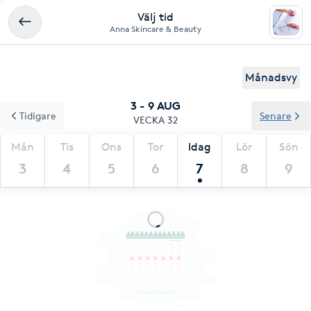
Välj tid
Anna Skincare & Beauty
Månadsvy
3 - 9 AUG
Tidigare
Senare
VECKA 32
Mån
Tis
Ons
Tor
Idag
Lör
Sön
3
4
5
6
7
8
9