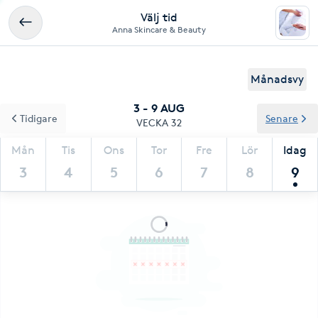
Välj tid
Anna Skincare & Beauty
Månadsvy
3 - 9 AUG
Tidigare
Senare
VECKA 32
Mån
Tis
Ons
Tor
Fre
Lör
Idag
3
4
5
6
7
8
9