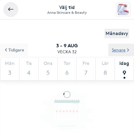
Välj tid
Anna Skincare & Beauty
Månadsvy
3 - 9 AUG
Tidigare
Senare
VECKA 32
Mån
Tis
Ons
Tor
Fre
Lör
Idag
3
4
5
6
7
8
9