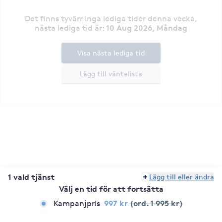
Det finns tyvärr inga lediga tider denna vecka
,
10 Aug 2026, Måndag
nästa lediga tid är
:
Visa nästa lediga tid
Lägg till väntelista
1 vald tjänst
Lägg till eller ändra
Välj en tid för att fortsätta
997 kr
(ord. 1 995 kr)
Kampanjpris