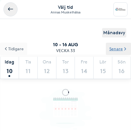
Välj tid
Annas Muskelhälsa
Månadsvy
10 - 16 AUG
Tidigare
Senare
VECKA 33
Idag
Tis
Ons
Tor
Fre
Lör
Sön
10
11
12
13
14
15
16