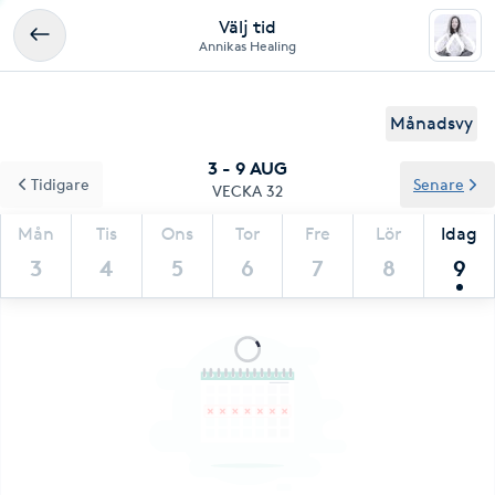
Välj tid
Annikas Healing
Månadsvy
3 - 9 AUG
Tidigare
Senare
VECKA 32
Mån
Tis
Ons
Tor
Fre
Lör
Idag
3
4
5
6
7
8
9