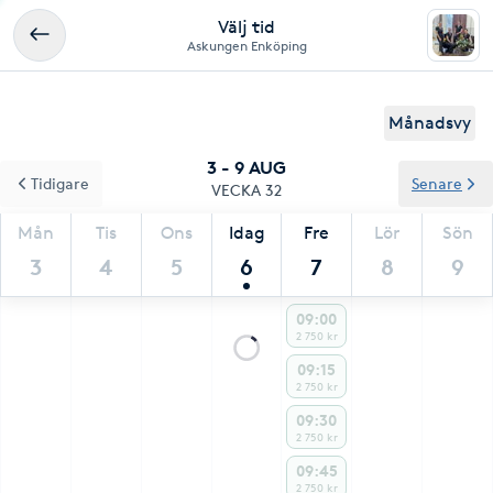
Välj tid
Askungen Enköping
Månadsvy
3 - 9 AUG
Tidigare
Senare
VECKA 32
Mån
Tis
Ons
Idag
Fre
Lör
Sön
3
4
5
6
7
8
9
09:00
2 750 kr
09:15
2 750 kr
09:30
2 750 kr
09:45
2 750 kr