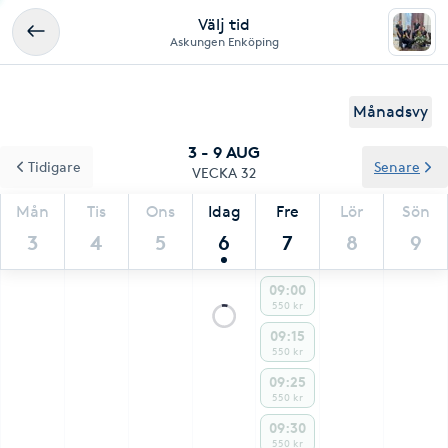
Välj tid
Askungen Enköping
Månadsvy
3 - 9 AUG
Tidigare
Senare
VECKA 32
Mån
Tis
Ons
Idag
Fre
Lör
Sön
3
4
5
6
7
8
9
09:00
550 kr
09:15
550 kr
09:25
550 kr
09:30
550 kr