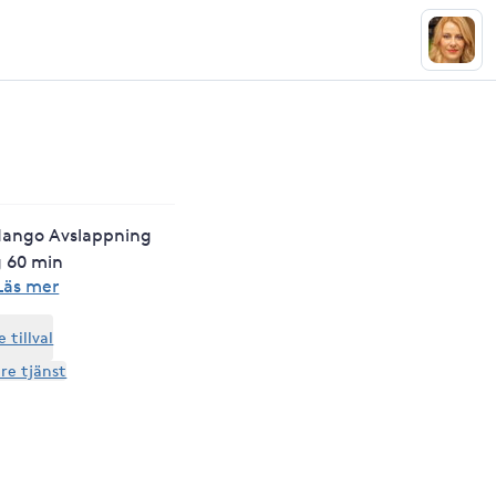
ango Avslappning
g 60 min
Läs mer
tillval
are tjänst