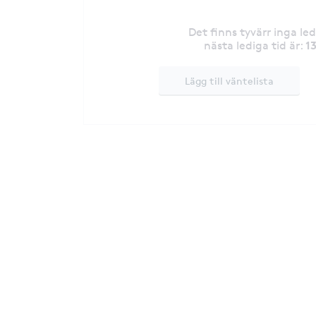
Det finns tyvärr inga le
1
nästa lediga tid är
:
Lägg till väntelista