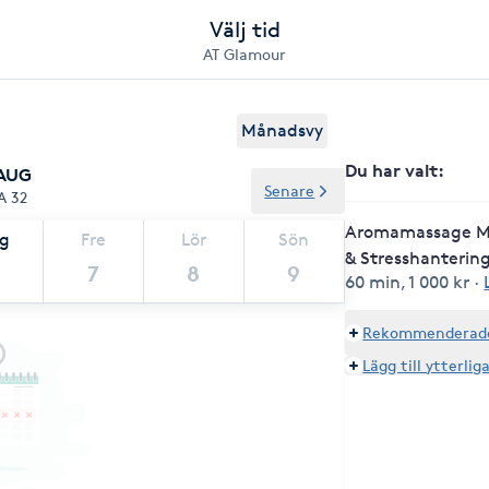
Välj tid
AT Glamour
Månadsvy
Du har valt
:
 AUG
Senare
A 32
Aromamassage M
ag
Fre
Lör
Sön
& Stresshanterin
7
8
9
60 min
,
1 000 kr
·
Rekommenderade 
Lägg till ytterlig