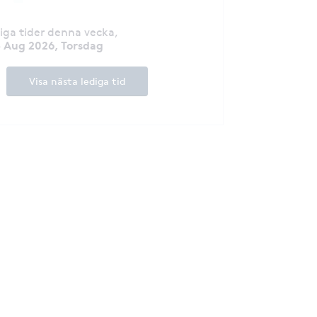
diga tider denna vecka
,
3 Aug 2026, Torsdag
Visa nästa lediga tid