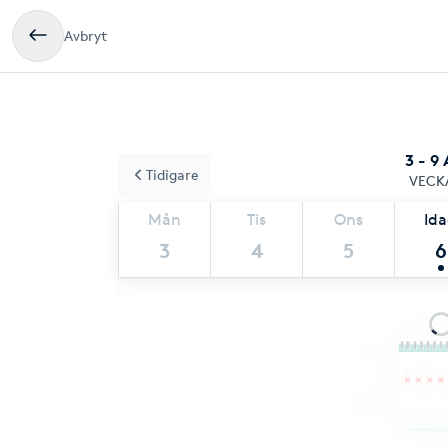
Avbryt
3 - 9
Tidigare
VECK
Mån
Tis
Ons
Id
3
4
5
6