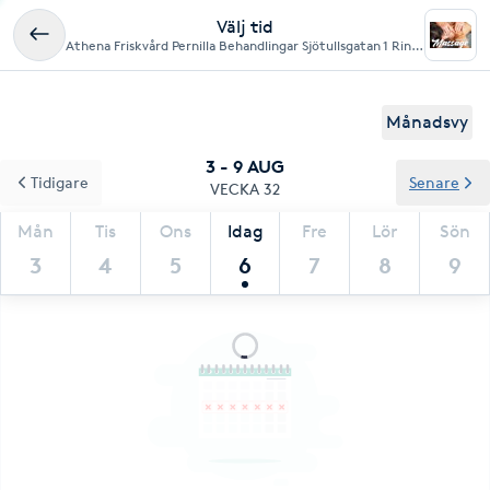
Välj tid
Athena Friskvård Pernilla Behandlingar Sjötullsgatan 1 Ring på klockan så kommer vi och öppnar
Månadsvy
3 - 9 AUG
Tidigare
Senare
VECKA 32
Mån
Tis
Ons
Idag
Fre
Lör
Sön
3
4
5
6
7
8
9