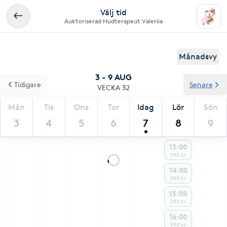
Välj tid
Auktoriserad Hudterapeut Valeriia
Månadsvy
3 - 9 AUG
Tidigare
Senare
VECKA 32
Mån
Tis
Ons
Tor
Idag
Lör
Sön
3
4
5
6
7
8
9
13:00
590 kr
14:00
590 kr
15:00
590 kr
16:00
590 kr