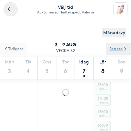
Välj tid
Auktoriserad Hudterapeut Valeriia
Månadsvy
3 - 9 AUG
Tidigare
Senare
VECKA 32
Mån
Tis
Ons
Tor
Idag
Lör
Sön
3
4
5
6
7
8
9
13:00
1 490 kr
14:00
1 490 kr
15:00
1 490 kr
16:00
1 490 kr