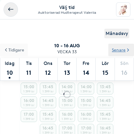
Välj tid
Auktoriserad Hudterapeut Valeriia
Månadsvy
10 - 16 AUG
Tidigare
Senare
VECKA 33
Idag
Tis
Ons
Tor
Fre
Lör
Sön
10
11
12
13
14
15
16
15:00
13:45
14:00
14:00
13:45
1 399 kr
1 399 kr
1 399 kr
1 399 kr
1 399 kr
16:00
14:45
15:00
15:00
14:45
1 399 kr
1 399 kr
1 399 kr
1 399 kr
1 399 kr
17:00
15:45
16:00
16:00
15:45
1 399 kr
1 399 kr
1 399 kr
1 399 kr
1 399 kr
16:45
17:00
17:00
16:45
1 399 kr
1 399 kr
1 399 kr
1 399 kr