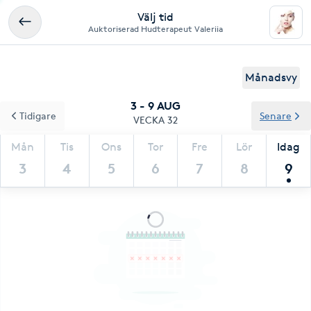
Välj tid
Auktoriserad Hudterapeut Valeriia
Månadsvy
3 - 9 AUG
Tidigare
Senare
VECKA 32
Mån
Tis
Ons
Tor
Fre
Lör
Idag
3
4
5
6
7
8
9