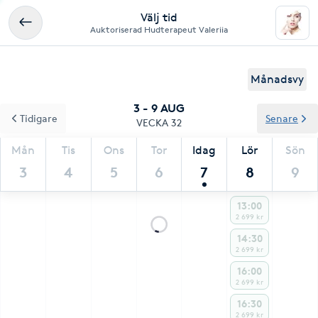
Välj tid
Auktoriserad Hudterapeut Valeriia
Månadsvy
3 - 9 AUG
Tidigare
Senare
VECKA 32
Mån
Tis
Ons
Tor
Idag
Lör
Sön
3
4
5
6
7
8
9
13:00
2 699 kr
14:30
2 699 kr
16:00
2 699 kr
16:30
2 699 kr