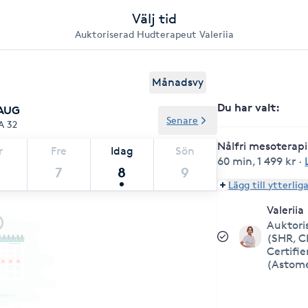
Välj tid
Auktoriserad Hudterapeut Valeriia
Månadsvy
Du har valt
:
 AUG
Senare
A 32
Nålfri mesoterap
r
Fre
Idag
Sön
60 min
,
1 499 kr
·
7
8
9
Lägg till ytterlig
Valeriia
Auktori
(SHR, C
Certifi
(Astom