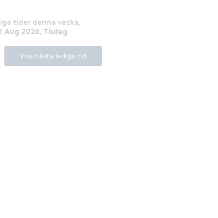
diga tider denna vecka
,
1 Aug 2026, Tisdag
Visa nästa lediga tid