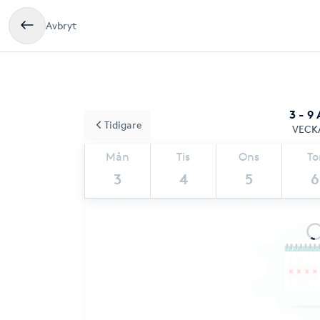
Avbryt
3 - 9
Tidigare
VECK
Mån
Tis
Ons
To
3
4
5
6