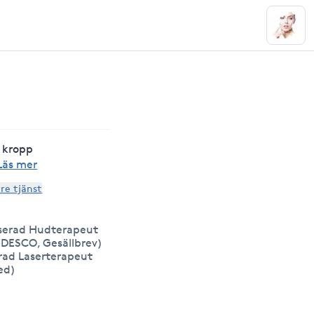
i kropp
Läs mer
are tjänst
serad Hudterapeut
IDESCO, Gesällbrev)
erad Laserterapeut
ed)