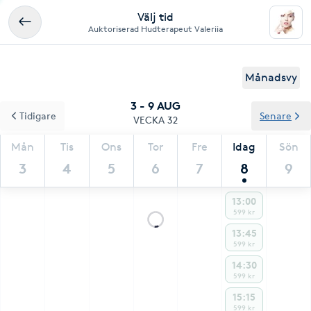
Välj tid
Auktoriserad Hudterapeut Valeriia
Månadsvy
3 - 9 AUG
Tidigare
Senare
VECKA 32
Mån
Tis
Ons
Tor
Fre
Idag
Sön
3
4
5
6
7
8
9
13:00
599 kr
13:45
599 kr
14:30
599 kr
15:15
599 kr