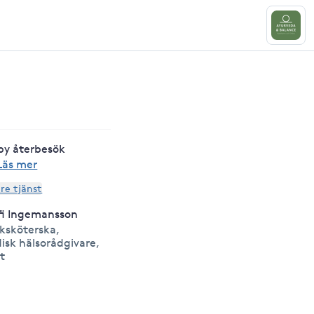
py återbesök
Läs mer
are tjänst
fi Ingemansson
uksköterska,
isk hälsorådgivare,
t