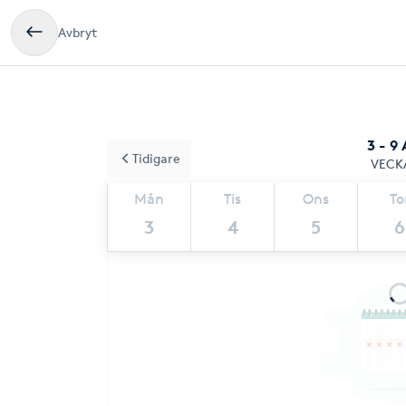
Avbryt
3 - 9
Tidigare
VECK
Mån
Tis
Ons
To
3
4
5
6