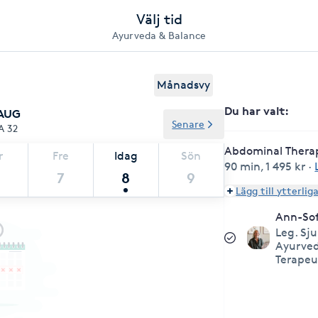
Välj tid
Ayurveda & Balance
Månadsvy
Du har valt
:
 AUG
Senare
A 32
Abdominal Thera
r
Fre
Idag
Sön
90 min
,
1 495 kr
·
7
8
9
Lägg till ytterlig
Ann-So
Leg. Sj
Ayurved
Terapeu