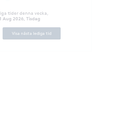
diga tider denna vecka
,
1 Aug 2026, Tisdag
Visa nästa lediga tid