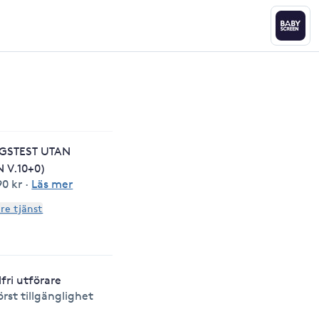
GSTEST UTAN
 V.10+0)
90 kr
·
Läs mer
are tjänst
lfri utförare
örst tillgänglighet