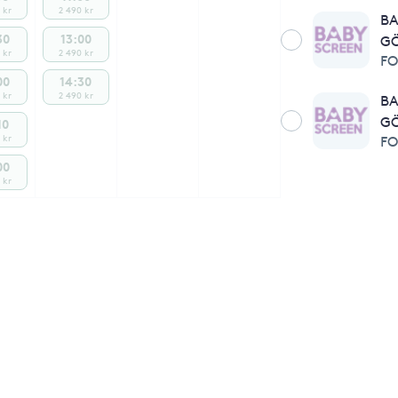
 kr
2 490 kr
BA
30
13:00
G
 kr
2 490 kr
FO
00
14:30
 kr
2 490 kr
BA
GÖ
10
 kr
FO
00
 kr