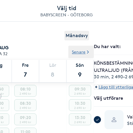
Välj tid
BABYSCREEN - GÖTEBORG
Månadsvy
Du har valt
:
 AUG
Senare
A 32
KÖNSBESTÄMNIN
ag
Fre
Lör
Sön
ULTRALJUD (FRÅN
7
8
9
30 min
,
2 490-2 6
Lägg till ytterlig
40
08:10
09:30
 kr
2 490 kr
2 690 kr
Välj utförare
00
08:30
10:30
 kr
2 490 kr
2 690 kr
Va
20
09:20
13:30
 kr
2 490 kr
2 690 kr
St
30
11:00