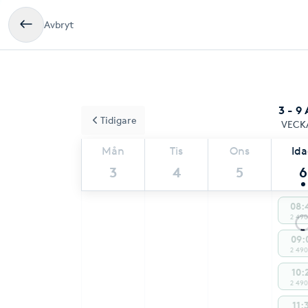
Avbryt
3 - 9
Tidigare
VECK
Mån
Tis
Ons
Id
3
4
5
6
08:
2 490
09:
2 490
10:
2 490
11: