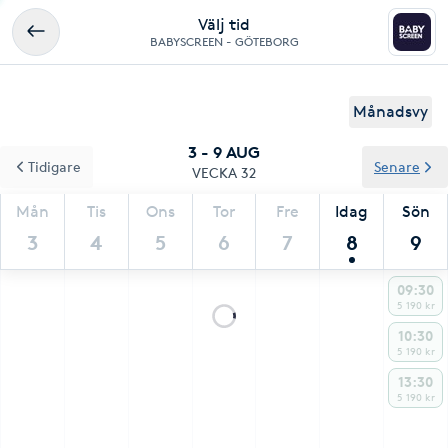
Välj tid
BABYSCREEN - GÖTEBORG
Månadsvy
3 - 9 AUG
Tidigare
Senare
VECKA 32
Mån
Tis
Ons
Tor
Fre
Idag
Sön
3
4
5
6
7
8
9
09:30
5 190 kr
10:30
5 190 kr
13:30
5 190 kr