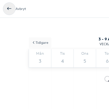
Avbryt
3 - 9
Tidigare
VECK
Mån
Tis
Ons
To
3
4
5
6