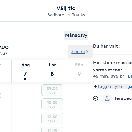
Välj tid
Badhotellet Tranås
Månadsvy
Du har valt
:
 AUG
Senare
A 32
Hot stone massa
r
Idag
Lör
Sön
varma stenar
7
8
9
45 min
,
895 kr
·
L
Lägg till ytterlig
09:30
895 kr
Terapeu
10:00
895 kr
12:00
895 kr
12:15