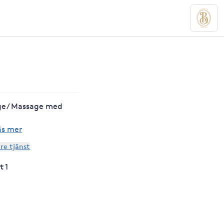
ge/ Massage med
äs mer
are tjänst
t 1