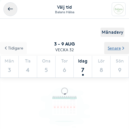
Välj tid
Balans Hälsa
Månadsvy
3 - 9 AUG
Tidigare
Senare
VECKA 32
Mån
Tis
Ons
Tor
Idag
Lör
Sön
3
4
5
6
7
8
9