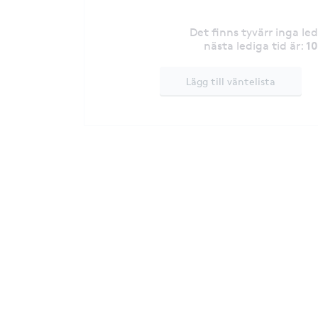
Det finns tyvärr inga le
1
nästa lediga tid är
:
Lägg till väntelista