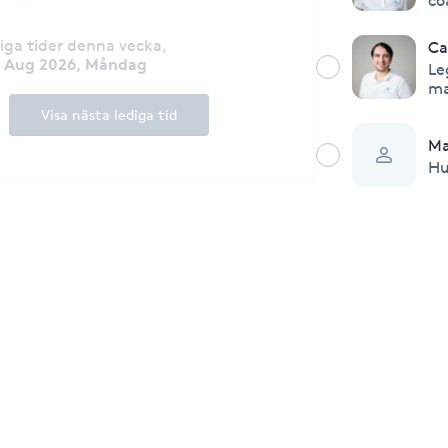
co
diga tider denna vecka
,
Ca
0 Aug 2026, Måndag
Le
ma
Visa nästa lediga tid
Ma
Hu