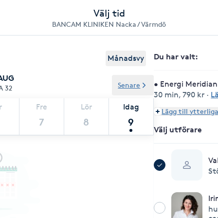
Välj tid
BANCAM KLINIKEN Nacka / Värmdö
Du har valt
:
Månadsvy
 AUG
• Energi Meridia
Senare
A 32
30 min
,
790 kr
·
L
r
Fre
Lör
Idag
Lägg till ytterlig
7
8
9
Välj utförare
Va
St
Ir
hu