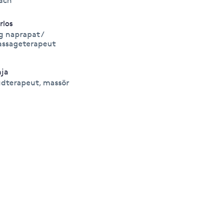
ach
rlos
g naprapat /
ssageterapeut
ja
dterapeut, massör