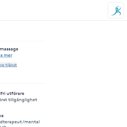
nmassage
äs mer
are tjänst
lfri utförare
örst tillgänglighet
ina
dterapeut /mental