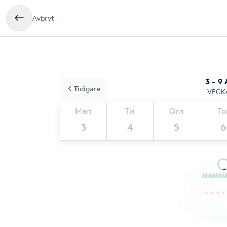
Avbryt
3 - 9
Tidigare
VECK
Mån
Tis
Ons
To
3
4
5
6