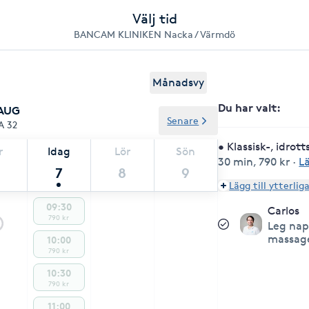
Välj tid
BANCAM KLINIKEN Nacka / Värmdö
Månadsvy
Du har valt
:
 AUG
Senare
A 32
• Klassisk-, idrot
r
Idag
Lör
Sön
30 min
,
790 kr
·
L
7
8
9
Lägg till ytterlig
09:30
Carlos
790 kr
Leg nap
massag
10:00
790 kr
10:30
790 kr
11:00