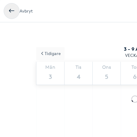
Avbryt
3 - 9
Tidigare
VECK
Mån
Tis
Ons
To
3
4
5
6