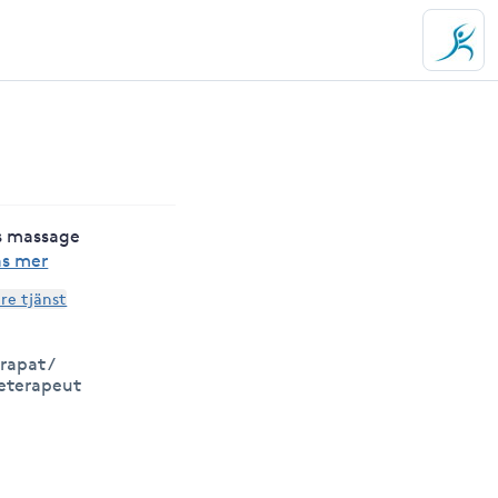
ts massage
äs mer
are tjänst
rapat /
eterapeut