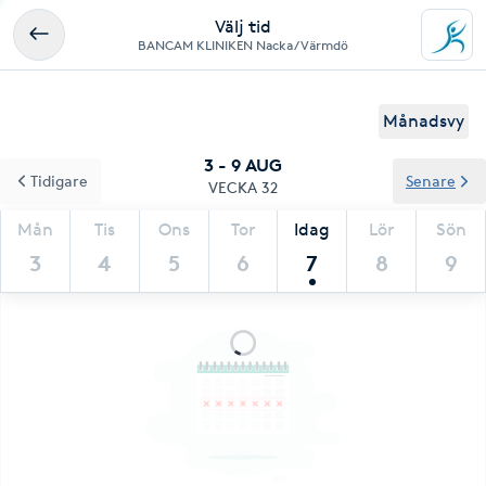
Välj tid
BANCAM KLINIKEN Nacka / Värmdö
Månadsvy
3 - 9 AUG
Tidigare
Senare
VECKA 32
Mån
Tis
Ons
Tor
Idag
Lör
Sön
3
4
5
6
7
8
9