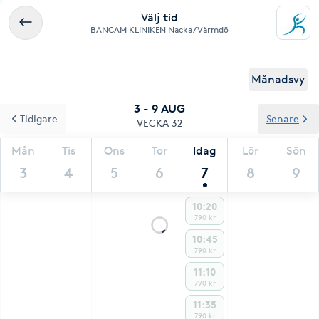
Välj tid
BANCAM KLINIKEN Nacka / Värmdö
Månadsvy
3 - 9 AUG
Tidigare
Senare
VECKA 32
Mån
Tis
Ons
Tor
Idag
Lör
Sön
3
4
5
6
7
8
9
10:20
790 kr
10:45
790 kr
11:10
790 kr
11:35
790 kr