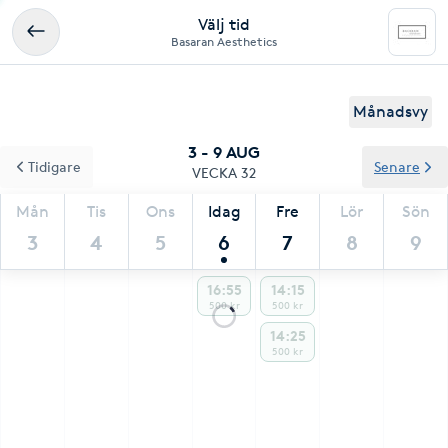
Välj tid
Basaran Aesthetics
Månadsvy
3 - 9 AUG
Tidigare
Senare
VECKA 32
Mån
Tis
Ons
Idag
Fre
Lör
Sön
3
4
5
6
7
8
9
16:55
14:15
500 kr
500 kr
14:25
500 kr