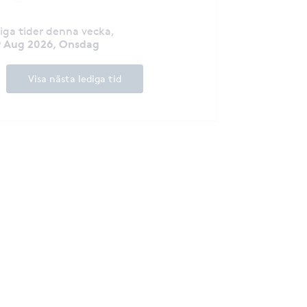
diga tider denna vecka
,
9 Aug 2026, Onsdag
Visa nästa lediga tid