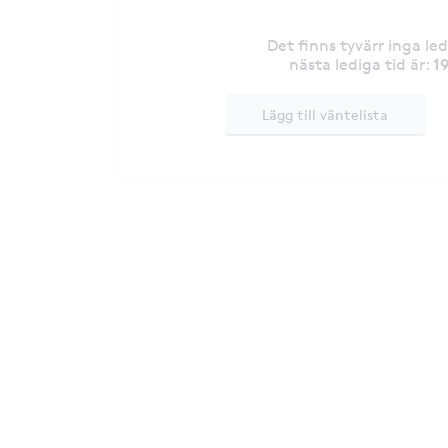
Det finns tyvärr inga le
1
nästa lediga tid är
:
Lägg till väntelista