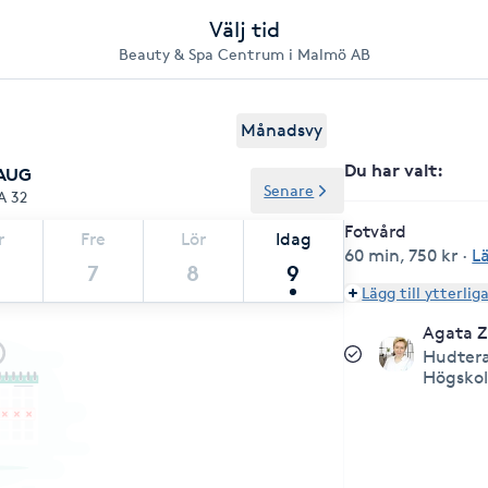
Välj tid
Beauty & Spa Centrum i Malmö AB
Månadsvy
Du har valt
:
 AUG
Senare
A 32
Fotvård
r
Fre
Lör
Idag
60 min
,
750 kr
·
L
7
8
9
Lägg till ytterlig
Agata 
Hudter
Högskol