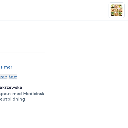
äs mer
are tjänst
Zakrzewska
apeut med Medicinsk
eutbildning