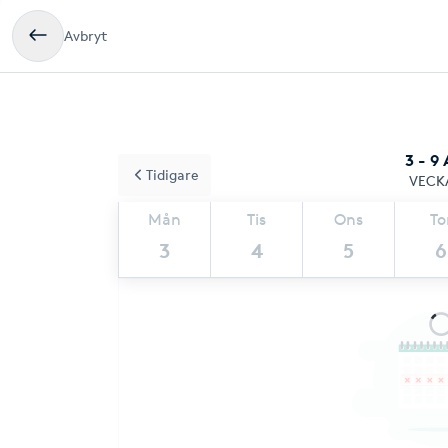
Avbryt
3 - 9
Tidigare
VECK
Mån
Tis
Ons
To
3
4
5
6