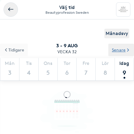
Välj tid
Beautyprofession Sweden
Månadsvy
3 - 9 AUG
Tidigare
Senare
VECKA 32
Mån
Tis
Ons
Tor
Fre
Lör
Idag
3
4
5
6
7
8
9