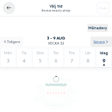
Välj tid
Beckas beauty atelje
Månadsvy
3 - 9 AUG
Tidigare
Senare
VECKA 32
Mån
Tis
Ons
Tor
Fre
Lör
Idag
3
4
5
6
7
8
9